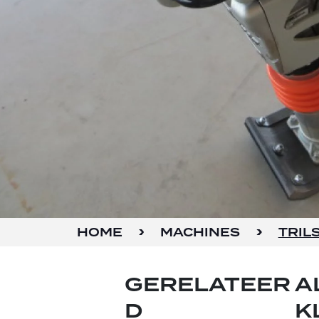
HOME
MACHINES
TRIL
GERELATEER
A
D
K