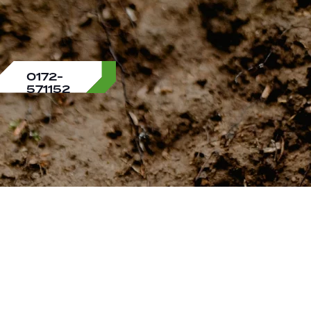
0172-
571152