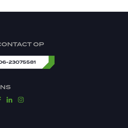
CONTACT OP
 06-23075581
ONS